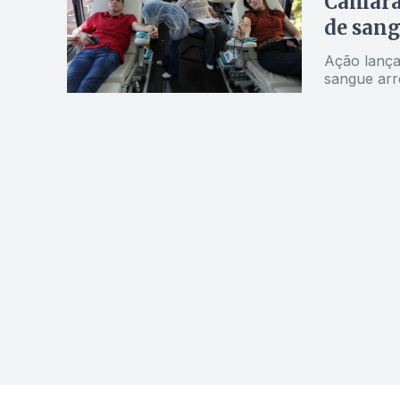
Câmara
de sang
Ação lança
sangue arr