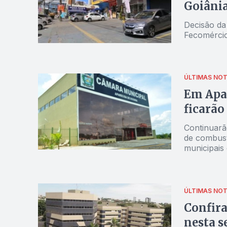
Goiâni
Decisão da 
Fecomércio
ÚLTIMAS NOT
Em Apar
ficarão
Continuarã
de combustí
municipais
ÚLTIMAS NOT
Confira
nesta s