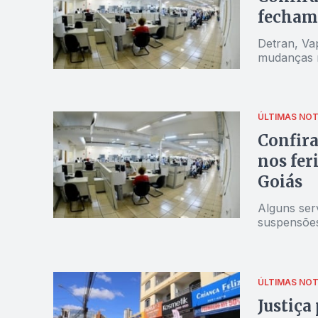
fecham 
Detran, Va
mudanças n
ÚLTIMAS NOT
Confira
nos fer
Goiás
Alguns serv
suspensões
ÚLTIMAS NOT
Justiça