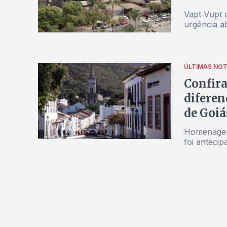
Vapt Vupt 
urgência a
ÚLTIMAS NOT
Confira
diferen
de Goiá
Homenagem,
foi antecip