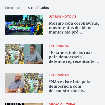
Encontramos
4 resultados
ÚLTIMAS NOTÍCIAS
Mesmo com coronavírus,
movimentos decidem
manter ato pró-
Bolsonaro em Goiânia
ENTREVISTAS
“Estamos indo às ruas
pela democracia”,
defende representante de
movimentos goianos pró-
Bolsonaro
ENTREVISTAS
“Não existe luta pela
democracia com
desconstrução de
processos democráticos”,
diz analista sobre atos
pró-Bolsonaro
OPÇÃO CULTURAL