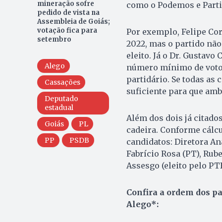
mineração sofre
como o Podemos e Parti
pedido de vista na
Assembleia de Goiás;
votação fica para
Por exemplo, Felipe Cor
setembro
2022, mas o partido não 
eleito. Já o Dr. Gustavo
Alego
número mínimo de votos
partidário. Se todas as
Cassações
suficiente para que am
Deputado
estadual
Além dos dois já citad
Goiás
PL
cadeira. Conforme cálc
PP
PSDB
candidatos: Diretora Ana 
Fabrício Rosa (PT), Rub
Assesgo (eleito pelo PT
Confira a ordem dos p
Alego*: