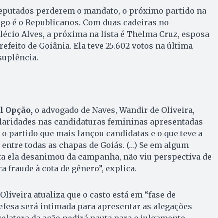
deputados perderem o mandato, o próximo partido na
ego é o Republicanos. Com duas cadeiras no
lécio Alves, a próxima na lista é Thelma Cruz, esposa
refeito de Goiânia. Ela teve 25.602 votos na última
suplência.
l Opção,
o advogado de Naves, Wandir de Oliveira,
laridades nas candidaturas femininas apresentadas
 o partido que mais lançou candidatas e o que teve a
entre todas as chapas de Goiás. (…) Se em algum
 ela desanimou da campanha, não viu perspectiva de
ca fraude à cota de gênero”, explica.
liveira atualiza que o casto está em “fase de
defesa será intimada para apresentar as alegações
relatora da ação pedirá pauta para o julgamento.