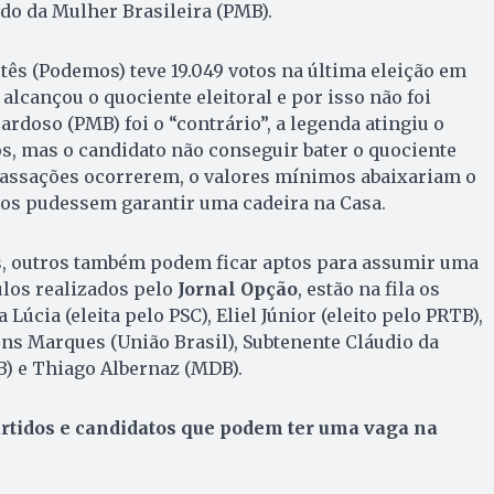
do da Mulher Brasileira (PMB).
tês (Podemos) teve 19.049 votos na última eleição em
alcançou o quociente eleitoral e por isso não foi
 Cardoso (PMB) foi o “contrário”, a legenda atingiu o
, mas o candidato não conseguir bater o quociente
 cassações ocorrerem, o valores mínimos abaixariam o
bos pudessem garantir uma cadeira na Casa.
os, outros também podem ficar aptos para assumir uma
ulos realizados pelo
Jornal Opção
, estão na fila os
Lúcia (eleita pelo PSC), Eliel Júnior (eleito pelo PRTB),
ens Marques (União Brasil), Subtenente Cláudio da
B) e Thiago Albernaz (MDB).
artidos e candidatos que podem ter uma vaga na