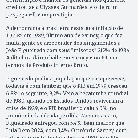
creditou-se a Ulysses Guimarães, e o de ruim
pespegou-lhe no prestígio.
A democracia à brasileira resistiu à inflação de
1.973% em 1989, último ano de Sarney, o que fez
muita gente se arrepender dos xingamentos a
João Figueiredo com seus “míseros” 215% de 1984.
A ditadura dá um baile em Sarney e no PT em
termos de Produto Interno Bruto.
Figueiredo pediu à população que o esquecesse,
todavia é bom lembrar que o PIB em 1979 cresceu
6,8%; o seguinte, 9,2%. Veio a hecatombe mundial
de 1980, quando os Estados Unidos reviveram a
crise de 1929, e o PIB brasileiro caiu 4,3%, no
prenúncio da década perdida. Mesmo assim,
Figueiredo entregou com 5,4%, bem melhor que
Lula 3 em 2024, com 3,4%. O próprio Sarney, com
inflação na estratosfera, fechou 1989 com PIB