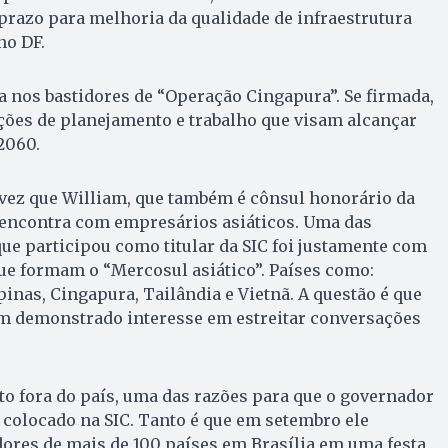
razo para melhoria da qualidade de infraestrutura
no DF.
a nos bastidores de “Operação Cinga­pura”. Se firmada,
ções de planejamento e trabalho que visam alcançar
2060.
 vez que William, que também é cônsul honorário da
encontra com empresários asiáticos. Uma das
ue participou como titular da SIC foi justamente com
e formam o “Mer­cosul asiático”. Países como:
lipinas, Cingapura, Tailândia e Vietnã. A questão é que
êm demonstrado interesse em estreitar conversações
o fora do país, uma das razões para que o go­vernador
co­locado na SIC. Tanto é que em se­tembro ele
res de mais de 100 países em Bra­sília em uma festa