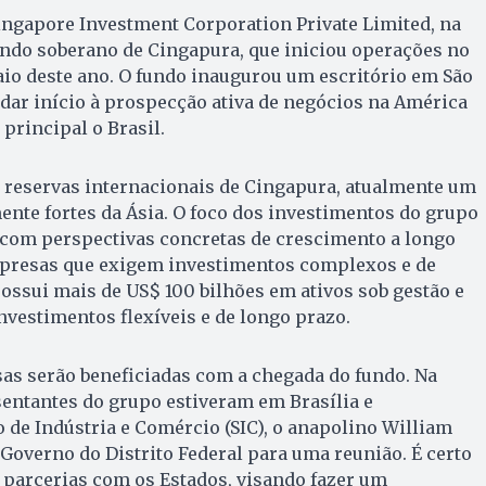
nga­pore Investment Corporation Private Limited, na
undo soberano de Cinga­pura, que iniciou operações no
io deste ano. O fundo inaugurou um escritório em São
 dar início à prospecção ativa de negócios na América
principal o Brasil.
s reservas internacionais de Cingapura, atualmente um
nte fortes da Ásia. O foco dos investimentos do grupo
 com perspectivas concretas de crescimento a longo
mpresas que exigem investimentos complexos e de
possui mais de US$ 100 bilhões em ativos sob gestão e
nvestimentos flexíveis e de longo prazo.
s serão beneficiadas com a chegada do fundo. Na
entantes do grupo estiveram em Brasília e
 de Indústria e Comércio (SIC), o anapolino William
overno do Distrito Fe­deral para uma reunião. É certo
 parcerias com os Estados, visando fazer um