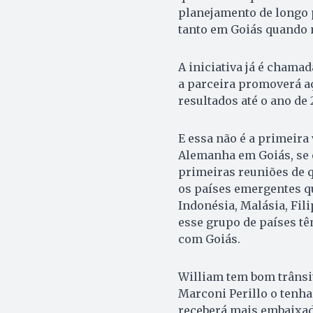
planejamento de longo p
tanto em Goiás quando 
A iniciativa já é chamad
a parceira promoverá a
resultados até o ano de 
E essa não é a primeira
Alemanha em Goiás, se 
primeiras reuniões de q
os países emergentes qu
Indonésia, Malá­s­ia, Fi­
esse grupo de países t
com Goiás.
William tem bom trânsit
Marconi Perillo o tenha 
receberá mais embaixado