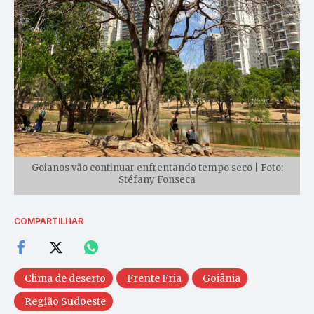
Goianos vão continuar enfrentando tempo seco | Foto:
Stéfany Fonseca
COMPARTILHAR
Clima de deserto
Frente Fria
Goiânia
Região Sudoeste