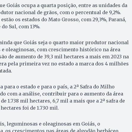
e Goiás ocupa a quarta posição, entre as unidades da
dutor nacional de grãos, com o percentual de 9,2%.
estão os estados do Mato Grosso, com 29,3%, Paraná,
 do Sul, com 13%.
inda que Goiás seja o quarto maior produtor nacional
 e oleaginosas, com crescimento histórico na área
são de aumento de 39,3 mil hectares a mais em 2023 na
pera pela primeira vez no estado a marca dos 4 milhões
ntada.
 para o estado e para o país, a 2ª Safra do Milho
o com a análise, contribuir para o aumento da área
e 1.738 mil hectares, 6,7 mil a mais que a 2ª safra de
ectares foi de 1.730 mil.
is, leguminosas e oleaginosas em Goiás, o
a, os crescimentos nas áreas de algodão herbáceo,