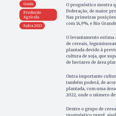
Goiás
O prognóstico mostra qu
Federação, de maior pro
Produção
Nas primeiras posições 
Agrícola
com 14,9%, e Rio Grande
Safra 2023
O levantamento estima a
de cereais, leguminosas
plantada devido à previ
cultura de soja, que su
de hectares de área pla
Outra importante cultura
também poderá, de acord
plantada, com uma área d
2022, onde o número de h
Dentre o grupo de cerea
prognóstico prevê, aind