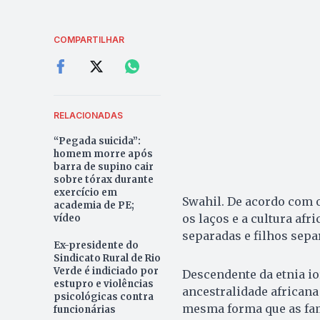
COMPARTILHAR
RELACIONADAS
“Pegada suicida”:
homem morre após
barra de supino cair
sobre tórax durante
exercício em
Swahil. De acordo com o
academia de PE;
os laços e a cultura af
vídeo
separadas e filhos sep
Ex-presidente do
Sindicato Rural de Rio
Verde é indiciado por
Descendente da etnia io
estupro e violências
ancestralidade african
psicológicas contra
mesma forma que as famíl
funcionárias