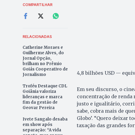
COMPARTILHAR
RELACIONADAS
Catherine Moraes e
Guilherme Alves, do
Jornal Opção,
brilham no Prêmio
Goiás Cooperativo de
4,8 bilhões USD — equiv
Jornalismo
Troféu Destaque CDL
Em seu discurso, o cine
Goiânia valoriza
concentração de renda 
lideranças e marca
fim da gestão de
justo e igualitário, cor
Geovar Pereira
sabe, cobra mais de que
Globo’. “Quero deixar t
Ivete Sangalo desaba
em show após
taxação das grandes for
separação: “A vida