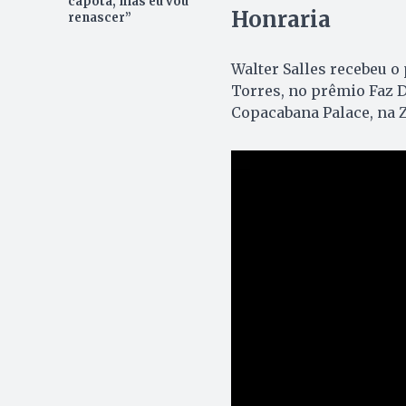
capota, mas eu vou
Honraria
renascer”
Walter Salles recebeu o
Torres, no prêmio Faz D
Copacabana Palace, na Zo