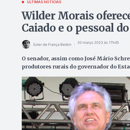
ÚLTIMAS NOTÍCIAS
Wilder Morais oferec
Caiado e o pessoal d
20 março 2023 às 17h45
Euler de França Belém
O senador, assim como José Mário Schr
produtores rurais do governador do Est