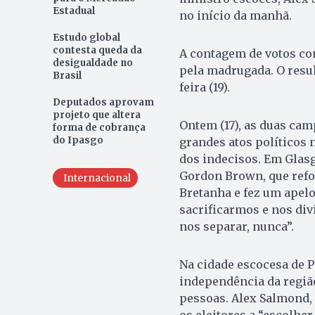
Estadual
no início da manhã.
Estudo global
contesta queda da
A contagem de votos co
desigualdade no
pela madrugada. O resul
Brasil
feira (19).
Deputados aprovam
projeto que altera
Ontem (17), as duas cam
forma de cobrança
do Ipasgo
grandes atos políticos n
dos indecisos. Em Glas
Gordon Brown, que refo
Internacional
Bretanha e fez um apelo
sacrificarmos e nos di
nos separar, nunca”.
Na cidade escocesa de P
independência da regiã
pessoas. Alex Salmond,