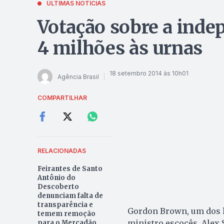
ÚLTIMAS NOTÍCIAS
Votação sobre a inde
4 milhões às urnas
18 setembro 2014 às 10h01
Agência Brasil
COMPARTILHAR
RELACIONADAS
Feirantes de Santo
Antônio do
Descoberto
denunciam falta de
transparência e
Gordon Brown, um dos l
temem remoção
ministro escocês, Alex
para o Mercadão