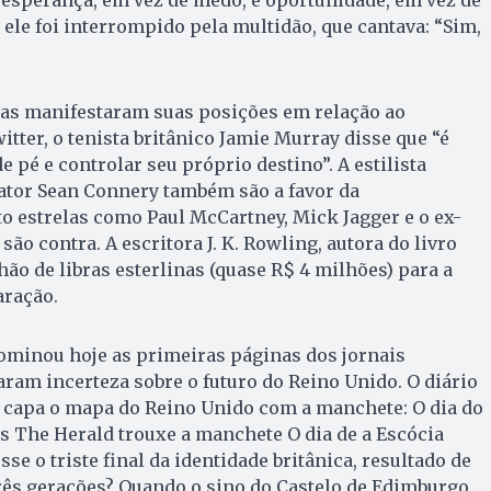
r esperança, em vez de medo, e oportunidade, em vez de
 ele foi interrompido pela multidão, que cantava: “Sim,
cas manifestaram suas posições em relação ao
itter, o tenista britânico Jamie Murray disse que “é
de pé e controlar seu próprio destino”. A estilista
ator Sean Connery também são a favor da
 estrelas como Paul McCartney, Mick Jagger e o ex-
o contra. A escritora J. K. Rowling, autora do livro
hão de libras esterlinas (quase R$ 4 milhões) para a
ração.
ominou hoje as primeiras páginas dos jornais
aram incerteza sobre o futuro do Reino Unido. O diário
 capa o mapa do Reino Unido com a manchete: O dia do
ês The Herald trouxe a manchete O dia de a Escócia
sse o triste final da identidade britânica, resultado de
rês gerações? Quando o sino do Castelo de Edimburgo