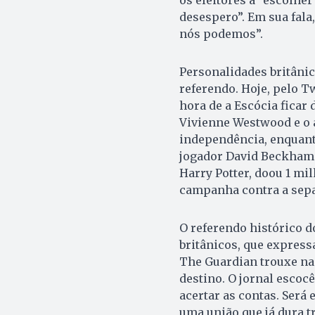
os eleitores a “escolhe
desespero”. Em sua fala,
nós podemos”.
Personalidades britâni
referendo. Hoje, pelo Tw
hora de a Escócia ficar 
Vivienne Westwood e o 
independência, enquanto
jogador David Beckham sã
Harry Potter, doou 1 mil
campanha contra a sepa
O referendo histórico d
britânicos, que express
The Guardian trouxe na
destino. O jornal escoc
acertar as contas. Será e
uma união que já dura t