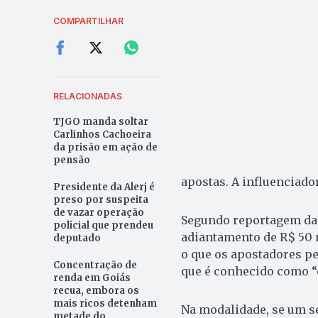
COMPARTILHAR
RELACIONADAS
TJGO manda soltar
Carlinhos Cachoeira
da prisão em ação de
pensão
apostas. A influenciador
Presidente da Alerj é
preso por suspeita
de vazar operação
Segundo reportagem da R
policial que prendeu
adiantamento de R$ 50 
deputado
o que os apostadores pe
Concentração de
que é conhecido como “c
renda em Goiás
recua, embora os
mais ricos detenham
Na modalidade, se um s
metade do