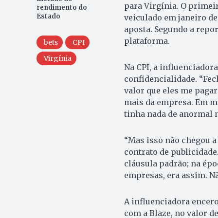
para Virgínia. O primei
rendimento do
Estado
veiculado em janeiro de
aposta. Segundo a repor
plataforma.
bets
CPI
Virgínia
Na CPI, a influenciadora
confidencialidade. “Fec
valor que eles me pagar
mais da empresa. Em m
tinha nada de anormal n
“Mas isso não chegou a 
contrato de publicidade
cláusula padrão; na épo
empresas, era assim. Nã
A influenciadora encero
com a Blaze, no valor 