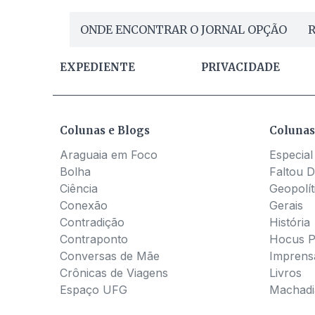
ONDE ENCONTRAR O JORNAL OPÇÃO
R
EXPEDIENTE
PRIVACIDADE
Colunas e Blogs
Colunas
Araguaia em Foco
Especial
Bolha
Faltou D
Ciência
Geopolít
Conexão
Gerais
Contradição
História
Contraponto
Hocus 
Conversas de Mãe
Imprens
Crônicas de Viagens
Livros
Espaço UFG
Machadia