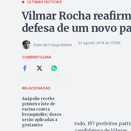
ÚLTIMAS NOTÍCIAS
Vilmar Rocha reafir
defesa de um novo pa
22 agosto 2014 às 17h58
Euler de França Belém
COMPARTILHAR
RELACIONADAS
Anápolis recebe
primeiro lote de
vacina contra
bronquiolite; doses
serão aplicadas a
todo, 197 prefeitos part
gestantes
candidatura de Vilmar.