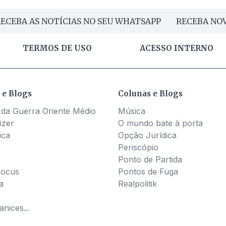
ECEBA AS NOTÍCIAS NO SEU WHATSAPP
RECEBA NOV
TERMOS DE USO
ACESSO INTERNO
 e Blogs
Colunas e Blogs
 da Guerra Oriente Médio
Música
izer
O mundo bate à porta
ica
Opção Jurídica
Periscópio
Ponto de Partida
Pocus
Pontos de Fuga
a
Realpolitik
nices...