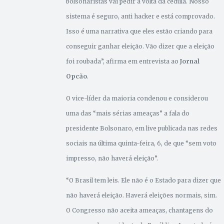
bolsonaristas vai pedir a volta da cédula. Nosso
sistema é seguro, anti hacker e está comprovado.
Isso é uma narrativa que eles estão criando para
conseguir ganhar eleição. Vão dizer que a eleição
foi roubada”, afirma em entrevista ao
Jornal
Opcão
.
O vice-líder da maioria condenou e considerou
uma das “mais sérias ameaças” a fala do
presidente Bolsonaro, em live publicada nas redes
sociais na última quinta-feira, 6, de que “sem voto
impresso, não haverá eleição”.
“O Brasil tem leis. Ele não é o Estado para dizer que
não haverá eleição. Haverá eleições normais, sim.
O Congresso não aceita ameaças, chantagens do