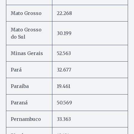
Mato Grosso
22.268
Mato Grosso
30.199
do Sul
Minas Gerais
52.563
Pará
32.677
Paraíba
19.461
Paraná
50.569
Pernambuco
33.363