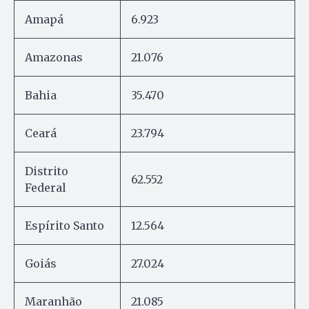
Amapá
6.923
Amazonas
21.076
Bahia
35.470
Ceará
23.794
Distrito
62.552
Federal
Espírito Santo
12.564
Goiás
27.024
Maranhão
21.085