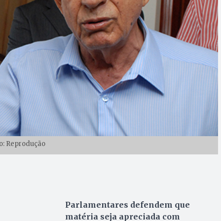
o: Reprodução
Parlamentares defendem que
matéria seja apreciada com