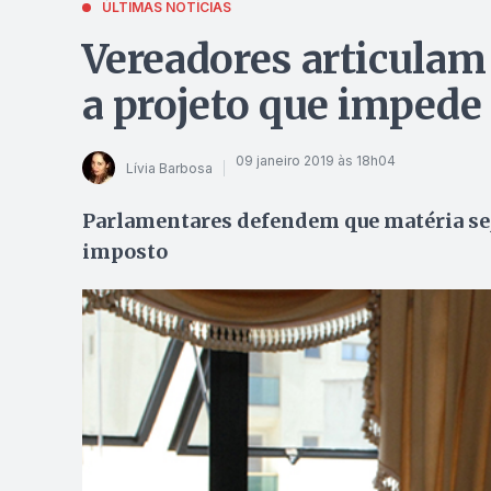
ÚLTIMAS NOTÍCIAS
Vereadores articulam 
a projeto que imped
09 janeiro 2019 às 18h04
Lívia Barbosa
Parlamentares defendem que matéria sej
imposto