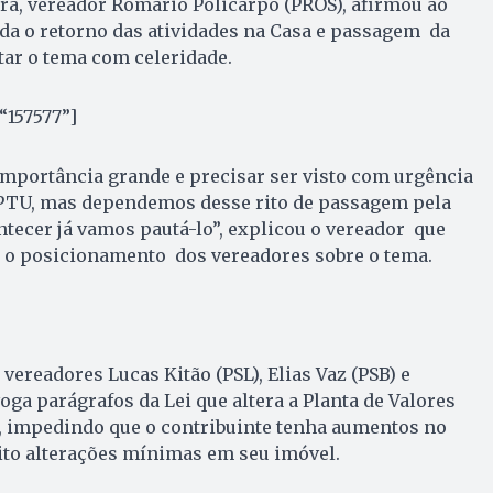
ra, vereador Romário Policarpo (PROS), afirmou ao
da o retorno das atividades na Casa e passagem da
tar o tema com celeridade.
“157577”]
importância grande e precisar ser visto com urgência
IPTU, mas dependemos desse rito de passagem pela
ntecer já vamos pautá-lo”, explicou o vereador que
 o posicionamento dos vereadores sobre o tema.
 vereadores Lucas Kitão (PSL), Elias Vaz (PSB) e
oga parágrafos da Lei que altera a Planta de Valores
a, impedindo que o contribuinte tenha aumentos no
eito alterações mínimas em seu imóvel.