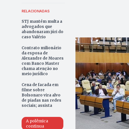
RELACIONADAS
STJ mantém multa a
advogados que
abandonaram júri do
caso Valério
Contrato milionário
da esposa de
Alexandre de Moares
com Banco Master
chama atenção no
meio jurídico
Cena de facada em
filme sobre
Bolsonaro vira alvo
de piadas nas redes
sociais; assista
A polêmica
continua