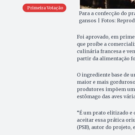
Primeira Votação
Para a confecção do pr
gansos | Fotos: Repro
Foi aprovado, em primei
que proíbe a comerciali
culinária francesa e ven
partir da alimentação f
O ingrediente base de u
maior e mais gorduroso 
produtores impõem uma 
estômago das aves vária
“É um prato elitizado e
aceitar essa prática ori
(PSB), autor do projeto,