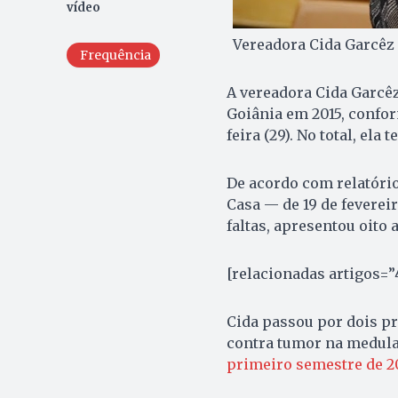
vídeo
Vereadora Cida Garcêz 
Frequência
A vereadora Cida Garcêz
Goiânia em 2015, confor
feira (29). No total, ela
De acordo com relatório
Casa — de 19 de fevereir
faltas, apresentou oito
[relacionadas artigos=
Cida passou por dois p
contra tumor na medula
primeiro semestre de 2