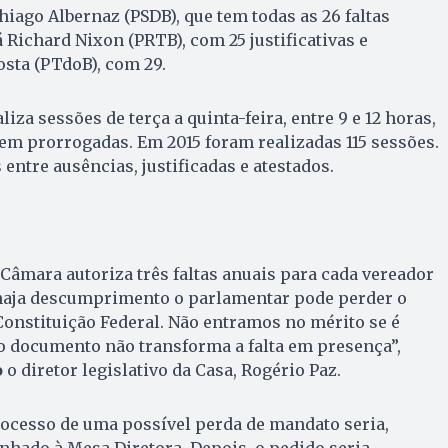
iago Albernaz (PSDB), que tem todas as 26 faltas
á Richard Nixon (PRTB), com 25 justificativas e
osta (PTdoB), com 29.
iza sessões de terça a quinta-feira, entre 9 e 12 horas,
em prorrogadas. Em 2015 foram realizadas 115 sessões.
 entre ausências, justificadas e atestados.
Câmara autoriza três faltas anuais para cada vereador
o haja descumprimento o parlamentar pode perder o
Constituição Federal. Não entramos no mérito se é
 o documento não transforma a falta em presença”,
o
o diretor legislativo da Casa, Rogério Paz.
rocesso de uma possível perda de mandato seria,
hado à Mesa Diretora. Depois, o pedido seria