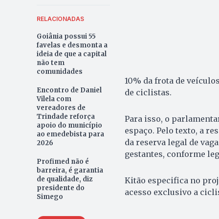
RELACIONADAS
Goiânia possui 55
favelas e desmonta a
ideia de que a capital
não tem
comunidades
10% da frota de veículos
Encontro de Daniel
de ciclistas.
Vilela com
vereadores de
Trindade reforça
Para isso, o parlamenta
apoio do município
espaço. Pelo texto, a re
ao emedebista para
da reserva legal de vaga
2026
gestantes, conforme leg
Profimed não é
barreira, é garantia
de qualidade, diz
Kitão especifica no pro
presidente do
acesso exclusivo a cicli
Simego