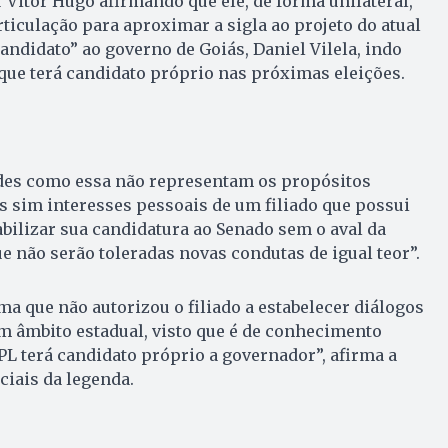
 Vitor Hugo afirmando que ele, de forma unilateral,
rticulação para aproximar a sigla ao projeto do atual
andidato” ao governo de Goiás, Daniel Vilela, indo
 que terá candidato próprio nas próximas eleições.
udes como essa não representam os propósitos
as sim interesses pessoais de um filiado que possui
abilizar sua candidatura ao Senado sem o aval da
 não serão toleradas novas condutas de igual teor”.
ma que não autorizou o filiado a estabelecer diálogos
m âmbito estadual, visto que é de conhecimento
 PL terá candidato próprio a governador”, afirma a
ciais da legenda.