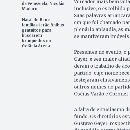
Vereador mais bem votad
da Venezuela, Nicolás
inclusive, o escolhido
Maduro
Suas palavras arranca
Natal do Bem:
em que foi chamado par
famílias terão ônibus
plenário aplaudia, as 
gratuitos para
buscarem
se mantiveram imóveis 
brinquedos no
Goiânia Arena
Presentes no evento, o 
Gayer, e seu maior alia
deram o trabalho de ac
partido, cujo nome rece
festejaram efusivamente
outros nomes do parti
Oséias Varão e Coronel 
A falta de entusiasmo d
fundo. Os diretórios es
Gustavo Gayer, respectiv