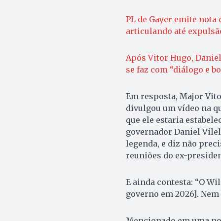
PL de Gayer emite nota 
articulando até expulsã
Após Vitor Hugo, Daniel
se faz com “diálogo e b
Em resposta, Major Vito
divulgou um vídeo na qua
que ele estaria estabel
governador Daniel Vilel
legenda, e diz não prec
reuniões do ex-presiden
E ainda contesta: “O Wi
governo em 2026]. Nem s
Mencionado em uma nota