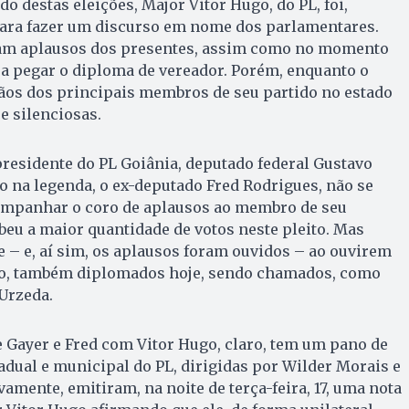
o destas eleições, Major Vitor Hugo, do PL, foi,
 para fazer um discurso em nome dos parlamentares.
ram aplausos dos presentes, assim como no momento
a pegar o diploma de vereador. Porém, enquanto o
mãos dos principais membros de seu partido no estado
e silenciosas.
presidente do PL Goiânia, deputado federal Gustavo
do na legenda, o ex-deputado Fred Rodrigues, não se
ompanhar o coro de aplausos ao membro de seu
beu a maior quantidade de votos neste pleito. Mas
 – e, aí sim, os aplausos foram ouvidos – ao ouvirem
do, também diplomados hoje, sendo chamados, como
Urzeda.
e Gayer e Fred com Vitor Hugo, claro, tem um pano de
tadual e municipal do PL, dirigidas por Wilder Morais e
amente, emitiram, na noite de terça-feira, 17, uma nota