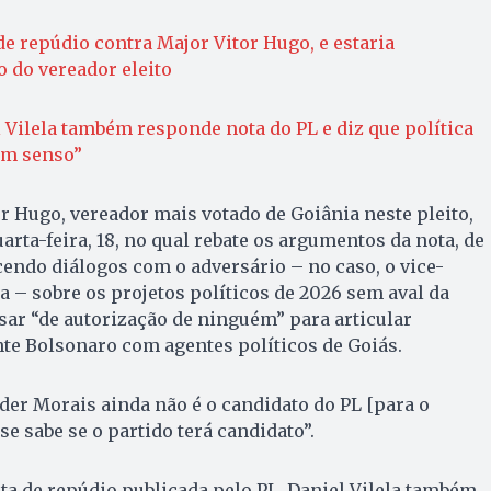
de repúdio contra Major Vitor Hugo, e estaria
o do vereador eleito
 Vilela também responde nota do PL e diz que política
om senso”
r Hugo, vereador mais votado de Goiânia neste pleito,
rta-feira, 18, no qual rebate os argumentos da nota, de
ecendo diálogos com o adversário – no caso, o vice-
a – sobre os projetos políticos de 2026 sem aval da
isar “de autorização de ninguém” para articular
te Bolsonaro com agentes políticos de Goiás.
lder Morais ainda não é o candidato do PL [para o
e sabe se o partido terá candidato”.
 de repúdio publicada pelo PL, Daniel Vilela também