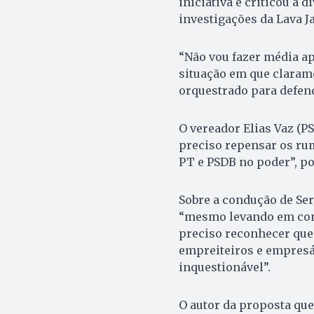
iniciativa e criticou a 
investigações da Lava Ja
“Não vou fazer média a
situação em que clarame
orquestrado para defend
O vereador Elias Vaz (P
preciso repensar os ru
PT e PSDB no poder”, p
Sobre a condução de Ser
“mesmo levando em cons
preciso reconhecer que 
empreiteiros e empresár
inquestionável”.
O autor da proposta que