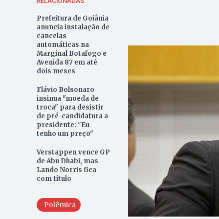
RELACIONADAS
Prefeitura de Goiânia
anuncia instalação de
cancelas
automáticas na
Marginal Botafogo e
Avenida 87 em até
dois meses
Flávio Bolsonaro
insinua "moeda de
troca" para desistir
de pré-candidatura a
presidente: "Eu
tenho um preço"
Verstappen vence GP
de Abu Dhabi, mas
Lando Norris fica
com título
Polêmica