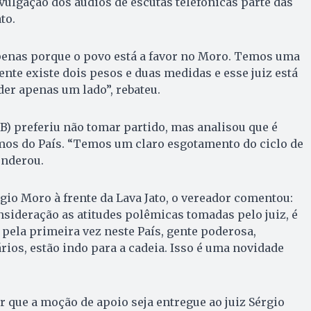
divulgação dos áudios de escutas telefônicas parte das
to.
penas porque o povo está a favor no Moro. Temos uma
nte existe dois pesos e duas medidas e esse juiz está
er apenas um lado”, rebateu.
SB) preferiu não tomar partido, mas analisou que é
mos do País. “Temos um claro esgotamento do ciclo de
onderou.
gio Moro à frente da Lava Jato, o vereador comentou:
ideração as atitudes polêmicas tomadas pelo juiz, é
pela primeira vez neste País, gente poderosa,
ios, estão indo para a cadeia. Isso é uma novidade
r que a moção de apoio seja entregue ao juiz Sérgio