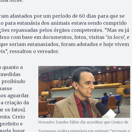
ram afastados por um período de 60 dias para que se
olo para eutanásia dos animais estava sendo cumprido
ões repassadas pelos órgãos competentes. “Mas eu já
Isso com base em documentos, fotos, visitas ‘in loco’, e
ue seriam eutanasiados, foram adotados e hoje vivem
”, ressaltou o vereador.
o quanto a
 medidas
, proibindo
uasse
os aguardar.
a criação da
 os fatos].
nta. Creio
Vereador Zander Fábio diz acreditar que Centro de
prefeito e
quele lugar
Zoonoses realiza eutanásia em animais “normais e