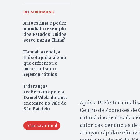
RELACIONADAS
Autoestima e poder
mundial: o exemplo
dos Estados Unidos
serve para a China?
Hannah Arendt, a
filósofa judia-alemã
que enfrentou o
autoritarismo e
rejeitou rótulos
Lideranças
reafirmam apoio a
Daniel Vilela durante
Após a Prefeitura reali
encontro no Vale do
São Patrício
Centro de Zoonoses de G
eutanásias realizadas e
autor das denúncias de
Causa animal
atuação rápida e eficaz
municipal de saúde, Fá