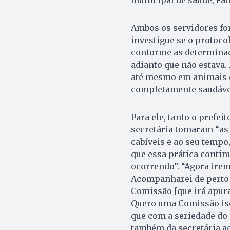
Ambos os servidores fo
investigue se o protoc
conforme as determinaç
adianto que não estava. 
até mesmo em animais q
completamente saudáveis
Para ele, tanto o prefeit
secretária tomaram “as
cabíveis e ao seu tempo
que essa prática contin
ocorrendo”. “Agora irem
Acompanharei de perto 
Comissão [que irá apurar
Quero uma Comissão ise
que com a seriedade do 
também da secretária a