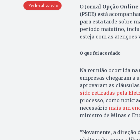
Federalização
O
Jornal Opção Online
(PSDB) está acompanhan
para esta tarde sobre m
período matutino, inclus
esteja com as atenções v
O que foi acordado
Na reunião ocorrida na 
empresas chegaram a u
aprovaram as cláusulas
sido retiradas pela Ele
processo, como noticia
necessário
mais um enc
ministro de Minas e Ene
“Novamente, a direção d
pleiteando, como a libe