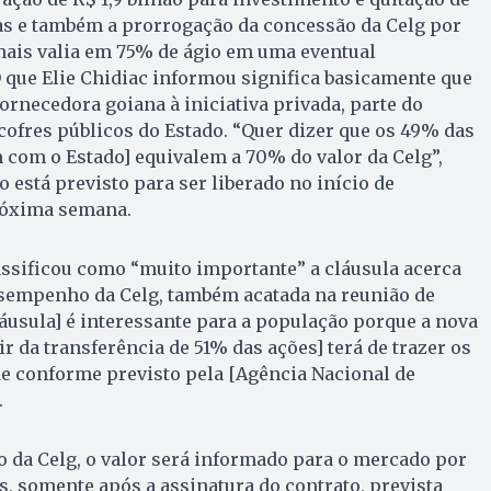
as e também a prorrogação da concessão da Celg por
mais valia em 75% de ágio em uma eventual
 O que Elie Chidiac informou significa basicamente que
ornecedora goiana à iniciativa privada, parte do
cofres públicos do Estado. “Quer dizer que os 49% das
com o Estado] equivalem a 70% do valor da Celg”,
ão está previsto para ser liberado no início de
próxima semana.
ssificou como “muito importante” a cláusula acerca
sempenho da Celg, também acatada na reunião de
cláusula] é interessante para a população porque a nova
tir da transferência de 51% das ações] terá de trazer os
e conforme previsto pela [Agência Nacional de
.
 da Celg, o valor será informado para o mercado por
s, somente após a assinatura do contrato, prevista