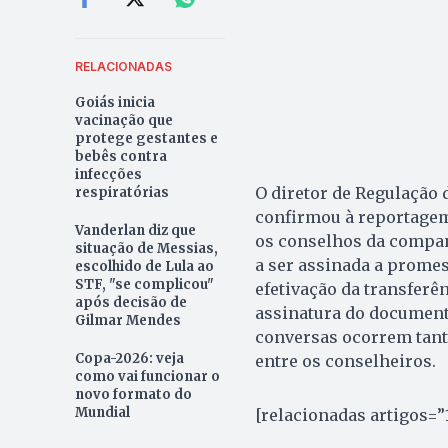
RELACIONADAS
Goiás inicia
vacinação que
protege gestantes e
bebês contra
infecções
O diretor de Regulação d
respiratórias
confirmou à reportagem 
Vanderlan diz que
os conselhos da companh
situação de Messias,
a ser assinada a prome
escolhido de Lula ao
STF, "se complicou"
efetivação da transferên
após decisão de
assinatura do documento
Gilmar Mendes
conversas ocorrem tanto
Copa-2026: veja
entre os conselheiros.
como vai funcionar o
novo formato do
Mundial
[relacionadas artigos=”1