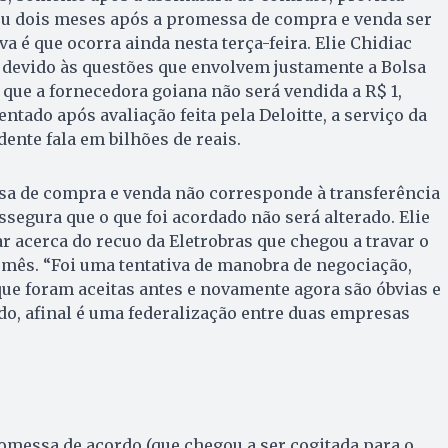
ou dois meses após a promessa de compra e venda ser
va é que ocorra ainda nesta terça-feira. Elie Chidiac
 devido às questões que envolvem justamente a Bolsa
 que a fornecedora goiana não será vendida a R$ 1,
ntado após avaliação feita pela Deloitte, a serviço da
dente fala em bilhões de reais.
sa de compra e venda não corresponde à transferência
ssegura que o que foi acordado não será alterado. Elie
r acerca do recuo da Eletrobras que chegou a travar o
 mês. “Foi uma tentativa de manobra de negociação,
que foram aceitas antes e novamente agora são óbvias e
do, afinal é uma federalização entre duas empresas
omessa de acordo (que chegou a ser cogitada para o