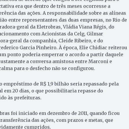
ectativa era que dentro de três meses ocorresse a
erência das ações. A responsabilidade sobre as alíneas
ião entre representantes das duas empresas, no Rio de
radora-geral da Eletrobras, Vládia Viana Régis, do
acionamento com Acionistas da Celg, Gilmar
ra-geral da companhia, Cleide Ribeiro, e do
ederico Garcia Pinheiro. À época, Elie Chidiac reiterou
m ponto poderia emperrar o acordo a partir daquele
justamente a conversa amistosa entre Marconi e
calma para o desfecho não se configurou.
, o empréstimo de R$ 1,9 bilhão seria repassado pela
 em 20 dias, o que possibilitaria repasse do
do às prefeituras.
bras foi iniciado em dezembro de 2011, quando ficou
transferência das ações, com prazos e metas, que
vidamente cumpridos.