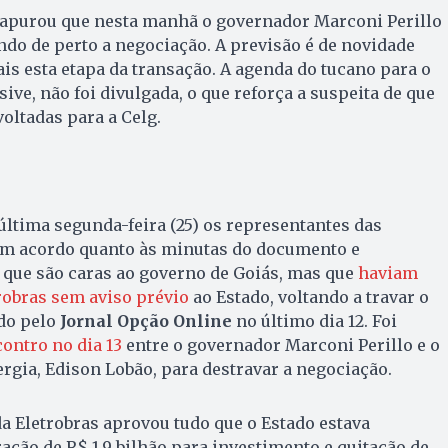
apurou que nesta manhã o governador Marconi Perillo
do de perto a negociação. A previsão é de novidade
ais esta etapa da transação. A agenda do tucano para o
ive, não foi divulgada, o que reforça a suspeita de que
oltadas para a Celg.
última segunda-feira (25) os representantes das
m acordo quanto às minutas do documento e
 que são caras ao governo de Goiás, mas que
haviam
trobras sem aviso prévio
ao Estado, voltando a travar o
do pelo
Jornal Opção Online
no último dia 12. Foi
ontro no dia 13
entre o governador Marconi Perillo e o
rgia, Edison Lobão, para destravar a negociação.
a Eletrobras aprovou tudo que o Estado estava
ração de R$ 1,9 bilhão para investimento e quitação de