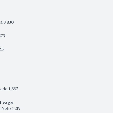
a 3.830
573
45
ado 1.857
1 vaga
Neto 1.215