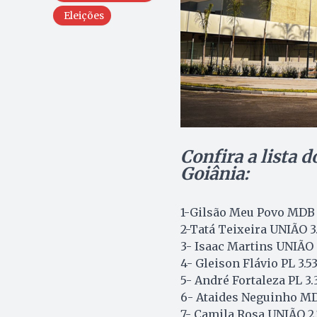
Eleições
Confira a lista 
Goiânia:
1-Gilsão Meu Povo MDB 
2-Tatá Teixeira UNIÃO 3
3- Isaac Martins UNIÃO 
4- Gleison Flávio PL 3.5
5- André Fortaleza PL 3.
6- Ataides Neguinho MD
7- Camila Rosa UNIÃO 2.