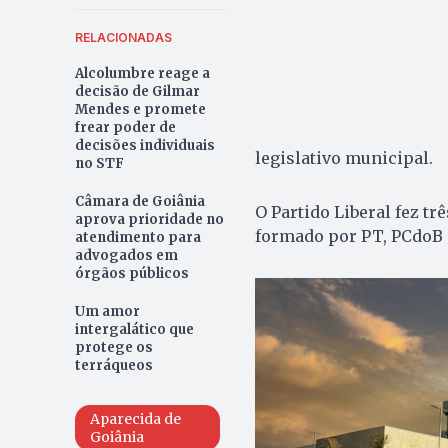
RELACIONADAS
Alcolumbre reage a
decisão de Gilmar
Mendes e promete
frear poder de
decisões individuais
legislativo municipal.
no STF
Câmara de Goiânia
O Partido Liberal fez tr
aprova prioridade no
formado por PT, PCdoB e
atendimento para
advogados em
órgãos públicos
Um amor
intergalático que
protege os
terráqueos
Aparecida de
Goiânia