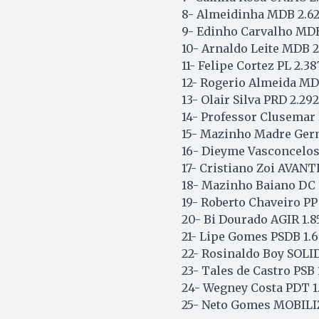
8- Almeidinha MDB 2.6
9- Edinho Carvalho MDB
10- Arnaldo Leite MDB 2
11- Felipe Cortez PL 2.38
12- Rogerio Almeida MD
13- Olair Silva PRD 2.292
14- Professor Clusemar
15- Mazinho Madre Ger
16- Dieyme Vasconcelos
17- Cristiano Zoi AVANT
18- Mazinho Baiano DC 
19- Roberto Chaveiro PP 
20- Bi Dourado AGIR 1.8
21- Lipe Gomes PSDB 1.
22- Rosinaldo Boy SOLI
23- Tales de Castro PSB 
24- Wegney Costa PDT 1
25- Neto Gomes MOBILIZ