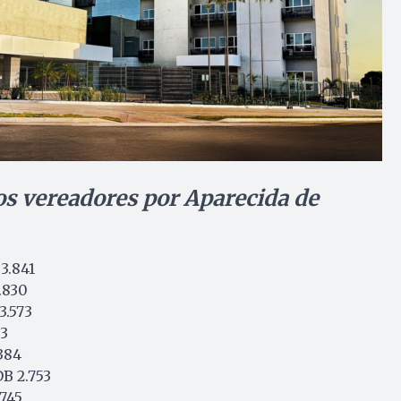
dos vereadores por Aparecida de
3.841
.830
3.573
33
384
B 2.753
745