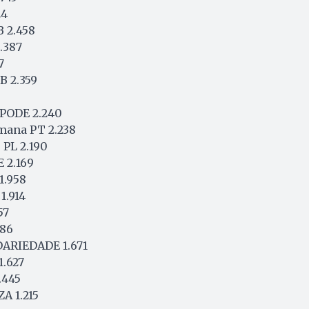
24
 2.458
.387
7
B 2.359
 PODE 2.240
mana PT 2.238
 PL 2.190
E 2.169
1.958
1.914
57
686
DARIEDADE 1.671
1.627
.445
A 1.215