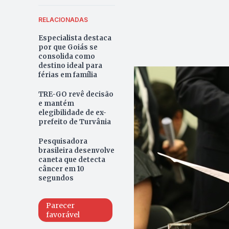
RELACIONADAS
Especialista destaca
por que Goiás se
consolida como
destino ideal para
férias em família
TRE-GO revê decisão
e mantém
elegibilidade de ex-
prefeito de Turvânia
Pesquisadora
brasileira desenvolve
caneta que detecta
câncer em 10
segundos
Parecer
favorável