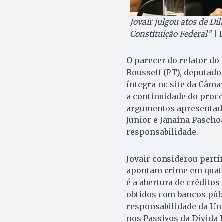
Jovair julgou atos de D
Constituição Federal”
| 
O parecer do relator d
Rousseff (PT), deputado 
íntegra no site da Câm
a continuidade do proc
argumentos apresentado
Junior e Janaina Pascho
responsabilidade.
Jovair considerou perti
apontam crime em quatr
é a abertura de crédito
obtidos com bancos púb
responsabilidade da Uni
nos Passivos da Dívida L