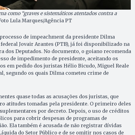
ilma como “graves e sistemáticos atentados contra a
Foto Lula Marques/Agência PT
o processo de impeachment da presidente Dilma
federal Jovair Arantes (PTB), já foi disponibilizado na
ara dos Deputados. No documento, o goiano recomenda
esso de impedimento de presidente, aceitando os
s em pedido dos juristas Hélio Bicudo, Miguel Reale
al, segundo os quais Dilma cometeu crime de
nentes quase todas as acusações dos juristas, que
o atitudes tomadas pela presidente. O primeiro deles
s suplementares por decreto. Depois, o uso de créditos
licos para cobrir despesas de programas de
ão. Ela também é acusada de não registrar dívidas
íquida do Setor Público e de se omitir nos casos de