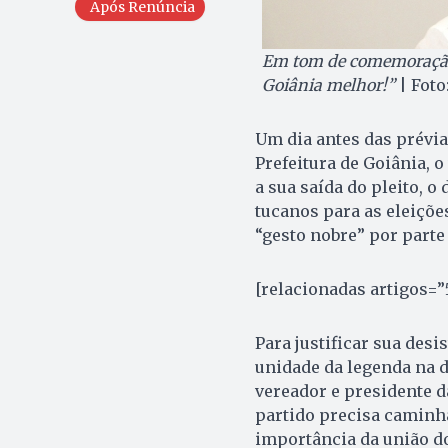
Após Renúncia
Em tom de comemoração,
Goiânia melhor!”
| Foto
Um dia antes das prévia
Prefeitura de Goiânia, 
a sua saída do pleito, 
tucanos para as eleiçõe
“gesto nobre” por parte
[relacionadas artigos=”
Para justificar sua desi
unidade da legenda na di
vereador e presidente 
partido precisa caminha
importância da união d