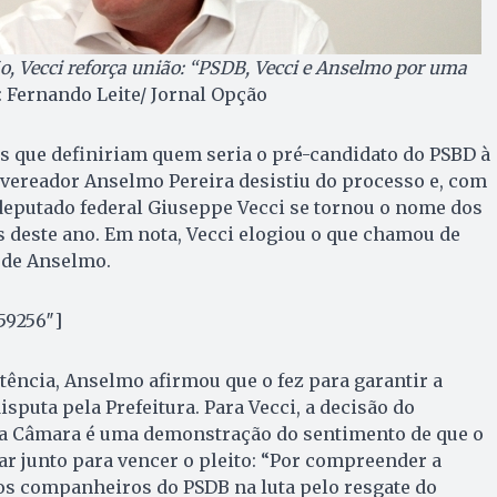
 Vecci reforça união: “PSDB, Vecci e Anselmo por uma
: Fernando Leite/ Jornal Opção
s que definiriam quem seria o pré-candidato do PSBD à
o vereador Anselmo Pereira desistiu do processo e, com
o deputado federal Giuseppe Vecci se tornou o nome dos
s deste ano. Em nota, Vecci elogiou o que chamou de
 de Anselmo.
59256″]
stência, Anselmo afirmou que o fez para garantir a
sputa pela Prefeitura. Para Vecci, a decisão do
da Câmara é uma demonstração do sentimento de que o
r junto para vencer o pleito: “Por compreender a
os companheiros do PSDB na luta pelo resgate do