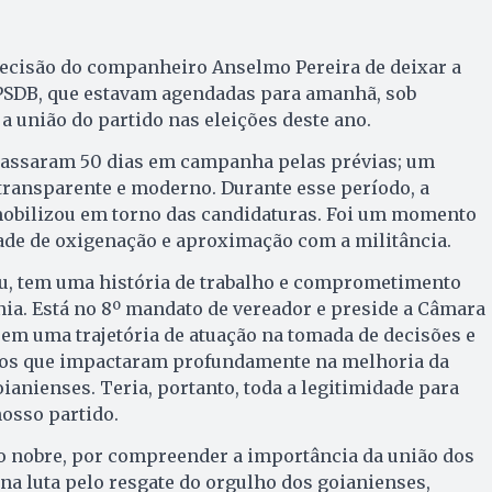
decisão do companheiro Anselmo Pereira de deixar a
 PSDB, que estavam agendadas para amanhã, sob
a união do partido nas eleições deste ano.
 passaram 50 dias em campanha pelas prévias; um
transparente e moderno. Durante esse período, a
mobilizou em torno das candidaturas. Foi um momento
de de oxigenação e aproximação com a militância.
, tem uma história de trabalho e comprometimento
ia. Está no 8º mandato de vereador e preside a Câmara
em uma trajetória de atuação na tomada de decisões e
tos que impactaram profundamente na melhoria da
ianienses. Teria, portanto, toda a legitimidade para
nosso partido.
o nobre, por compreender a importância da união dos
a luta pelo resgate do orgulho dos goianienses,