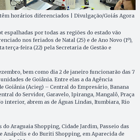
têm horários diferenciados | Divulgação/Goiás Agora
t espalhadas por todas as regiões do estado vão
nciado nos feriados de Natal (25) e de Ano Novo (1º),
 terça-feira (22) pela Secretaria de Gestão e
 dezembro, bem como dia 2 de janeiro funcionarão das 7
unidades de Goiânia. Entre elas a da Agência
de Goiânia (Acieg) – Central do Empresário, Banana
tral do Servidor, Garavelo, Ipiranga, Mangalô, Praça
No interior, abrem as de Águas Lindas, Itumbiara, Rio
s do Araguaia Shopping, Cidade Jardim, Passeio das
de Anápolis e do Buriti Shopping, em Aparecida de