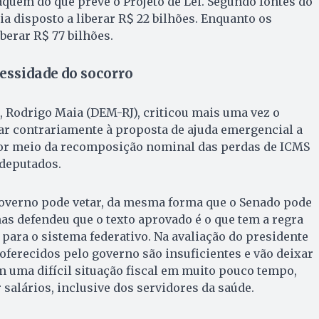
aquém do que prevê o Projeto de Lei. Segundo fontes do
ia disposto a liberar R$ 22 bilhões. Enquanto os
erar R$ 77 bilhões.
essidade do socorro
 Rodrigo Maia (DEM-RJ), criticou mais uma vez o
ar contrariamente à proposta de ajuda emergencial a
or meio da recomposição nominal das perdas de
ICMS
 deputados.
overno pode vetar, da mesma forma que o Senado pode
as defendeu que o texto aprovado é o que tem a regra
 para o sistema federativo. Na avaliação do presidente
oferecidos pelo governo são insuficientes e vão deixar
 uma difícil situação fiscal em muito pouco tempo,
salários, inclusive dos servidores da saúde.