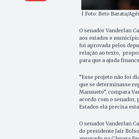
| Foto: Beto Barata/Ag
O senador Vanderlan Car
aos estados e município
foi aprovada pelos depu
relação ao texto, prop
para que a ajuda financ
“Esse projeto não foi d
que se determinasse reg
Mansueto”, compara Van
acordo com o senador, p
Estados ela precisa esta
O senador Vanderlan Ca
do presidente Jair Bolso
aprovado na Câmara Fed