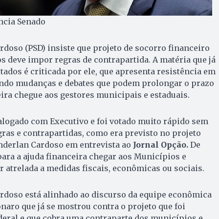
ência Senado
doso (PSD) insiste que projeto de socorro financeiro
s deve impor regras de contrapartida. A matéria que já
tados é criticada por ele, que apresenta resistência em
ondo mudanças e debates que podem prolongar o prazo
eira chegue aos gestores municipais e estaduais.
ialogado com Executivo e foi votado muito rápido sem
ras e contrapartidas, como era previsto no projeto
derlan Cardoso em entrevista ao
Jornal Opção.
De
ara a ajuda financeira chegar aos Municípios e
r atrelada a medidas fiscais, econômicas ou sociais.
rdoso está alinhado ao discurso da equipe econômica
naro que já se mostrou contra o projeto que foi
eral e que cobra uma contraparte dos municípios e