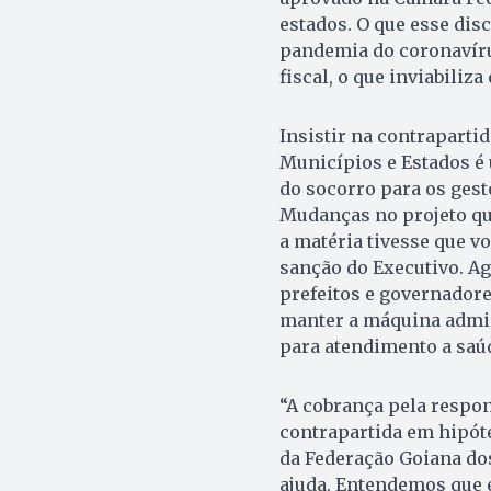
estados. O que esse dis
pandemia do coronavíru
fiscal, o que inviabiliz
Insistir na contrapart
Municípios e Estados é 
do socorro para os gest
Mudanças no projeto qu
a matéria tivesse que v
sanção do Executivo. A
prefeitos e governadore
manter a máquina admin
para atendimento a saúd
“A cobrança pela respons
contrapartida em hipóte
da Federação Goiana do
ajuda. Entendemos que é