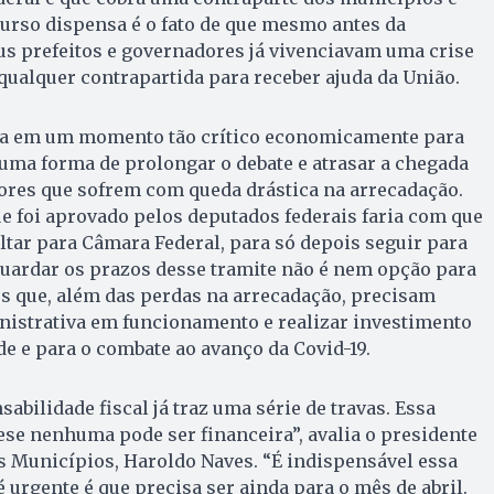
curso dispensa é o fato de que mesmo antes da
s prefeitos e governadores já vivenciavam uma crise
a qualquer contrapartida para receber ajuda da União.
ida em um momento tão crítico economicamente para
uma forma de prolongar o debate e atrasar a chegada
ores que sofrem com queda drástica na arrecadação.
e foi aprovado pelos deputados federais faria com que
oltar para Câmara Federal, para só depois seguir para
guardar os prazos desse tramite não é nem opção para
s que, além das perdas na arrecadação, precisam
istrativa em funcionamento e realizar investimento
e e para o combate ao avanço da Covid-19.
abilidade fiscal já traz uma série de travas. Essa
se nenhuma pode ser financeira”, avalia o presidente
s Municípios, Haroldo Naves. “É indispensável essa
 urgente é que precisa ser ainda para o mês de abril.