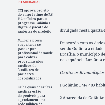
RELACIONADAS
CCJ aprova projeto
do empréstimo de R$
132 milhões para o
programa Goiânia +
Digital e pacote de
divulgada nesta quarta-f
matérias do prefeito
Mulher é presa
De acordo com os dados,
suspeita de se
sendo Goiânia a cidade 
passar por
profissional da saúde
Brasília, o município d
para cobrar
na sequência Luziânia c
procedimentos
médicos de
familiares de
Confira os 10 munícipios
pacientes
hospitalizados
1 Goiânia: 1.414.483 habi
Saiba quais consultas
médicas estão
disponíveis para
2 Aparecida de Goiânia:
agendamento na
rede pública de