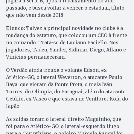
jogará a Série B, após o rebaixamento no ano
passado, e busca voltar a vencer o estadual, título
que não vem desde 2018.
Elenco:
Talvez a principal novidade no clube é a
mudança do estatuto, que colocou um CEO à frente
no comando. Trata-se de Luciano Paciello. Nos
jogadores, Tadeu, Sander, Sidimar, Diego, Allano e
Vinícius permaneceram.
O Verdão ainda trouxe o volante Edson, ex-
Atlético-GO, o lateral Weverton, o atacante Paulo
Baya, que vieram da Ponte Preta, o meia Iván
Torres, do Olimpia, do Paraguai, além do atacante
Getúlio, ex-Vasco e que estava no Ventforet Kofu do
Japão.
As saídas foram o lateral-direito Maguinho, que
foi para o Atlético-GO, o lateral-esquerdo Hugo,
para o Corinthians, o goleiro Marcelo Rangel foi