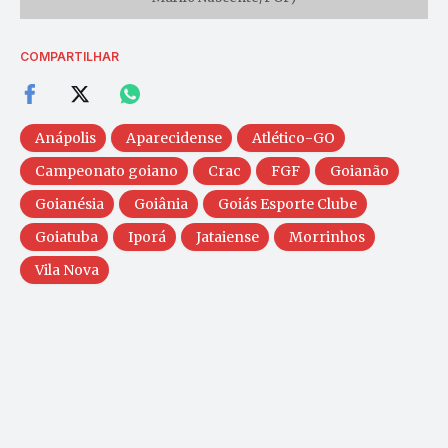
COMPARTILHAR
Anápolis
Aparecidense
Atlético-GO
Campeonato goiano
Crac
FGF
Goianão
Goianésia
Goiânia
Goiás Esporte Clube
Goiatuba
Iporá
Jataiense
Morrinhos
Vila Nova