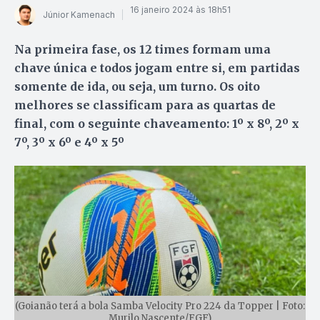
16 janeiro 2024 às 18h51
Júnior Kamenach
Na primeira fase, os 12 times formam uma
chave única e todos jogam entre si, em partidas
somente de ida, ou seja, um turno. Os oito
melhores se classificam para as quartas de
final, com o seguinte chaveamento: 1º x 8º, 2º x
7º, 3º x 6º e 4º x 5º
(Goianão terá a bola Samba Velocity Pro 224 da Topper | Foto:
Murilo Nascente/FGF)