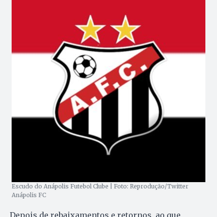
Escudo do Anápolis Futebol Clube | Foto: Reprodução/Twitter
Anápolis FC
Depois de rebaixamentos e retornos, ao que