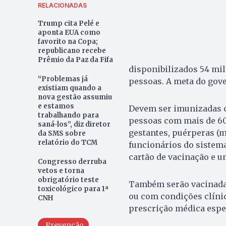
RELACIONADAS
Trump cita Pelé e
aponta EUA como
favorito na Copa;
republicano recebe
Prêmio da Paz da Fifa
disponibilizados 54 mil
“Problemas já
pessoas. A meta do gove
existiam quando a
nova gestão assumiu
e estamos
Devem ser imunizadas c
trabalhando para
pessoas com mais de 60
saná-los”, diz diretor
gestantes, puérperas (mu
da SMS sobre
relatório do TCM
funcionários do sistema
cartão de vacinação e u
Congresso derruba
vetos e torna
obrigatório teste
Também serão vacinada
toxicológico para 1ª
ou com condições clínic
CNH
prescrição médica espec
Prevenção