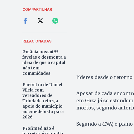
COMPARTILHAR
RELACIONADAS
Goiânia possui 55
favelas e desmonta a
ideia de que a capital
não tem
comunidades
líderes desde o retorno
Encontro de Daniel
Vilela com
Apesar de cada encontro
vereadores de
em Gaza já se estendem 
Trindade reforça
apoio do município
mortos, segundo autorid
ao emedebista para
2026
Segundo a
CNN
, o plano
Profimed não é
barreira, é garantia