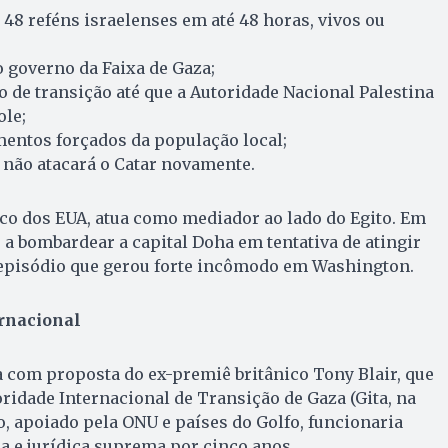
 48 reféns israelenses em até 48 horas, vivos ou
 governo da Faixa de Gaza;
 de transição até que a Autoridade Nacional Palestina
ole;
mentos forçados da população local;
l não atacará o Catar novamente.
gico dos EUA, atua como mediador ao lado do Egito. Em
 a bombardear a capital Doha em tentativa de atingir
episódio que gerou forte incômodo em Washington.
ernacional
 com proposta do ex-premiê britânico Tony Blair, que
oridade Internacional de Transição de Gaza (Gita, na
o, apoiado pela ONU e países do Golfo, funcionaria
a e jurídica suprema por cinco anos.