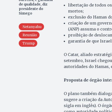
de qualidade, diz
libertação de todos os
presidente do
mortos;
Simego
exclusão do Hamas do
criação de um governo
Netanyahu
(ANP) assuma o contr
proibição de desloca
Reunião
garantia de que Israe
Trump
O Catar, aliado estraté
setembro, Israel chegou
autoridades do Hamas, 
Proposta de órgão int
O plano também dialoga
sugere a criação da Aut
sigla em inglês). O órgã
como autoridade polític