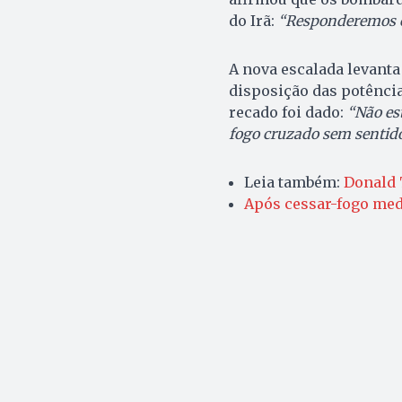
do Irã:
“Responderemos c
A nova escalada levanta 
disposição das potência
recado foi dado:
“Não est
fogo cruzado sem sentido
Leia também:
Donald 
Após cessar-fogo med