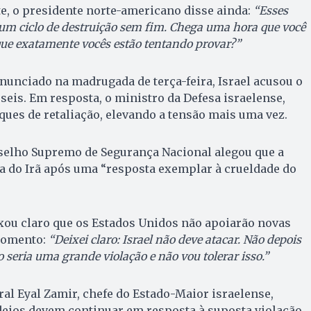
e, o presidente norte-americano disse ainda:
“Esses
num ciclo de destruição sem fim. Chega uma hora que você
que exatamente vocês estão tentando provar?”
nunciado na madrugada de terça-feira, Israel acusou o
seis. Em resposta, o ministro da Defesa israelense,
aques de retaliação, elevando a tensão mais uma vez.
nselho Supremo de Segurança Nacional alegou que a
a do Irã após uma “resposta exemplar à crueldade do
xou claro que os Estados Unidos não apoiarão novas
momento:
“Deixei claro: Israel não deve atacar. Não depois
 seria uma grande violação e não vou tolerar isso.”
ral Eyal Zamir, chefe do Estado-Maior israelense,
eios devem continuar em resposta à suposta violação