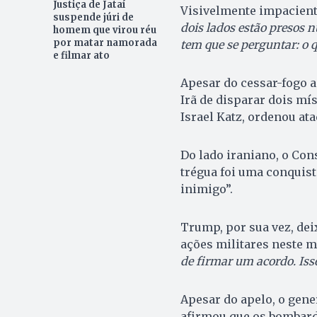
Justiça de Jataí
Visivelmente impacient
suspende júri de
dois lados estão presos 
homem que virou réu
por matar namorada
tem que se perguntar: o 
e filmar ato
Apesar do cessar-fogo a
Irã de disparar dois mís
Israel Katz, ordenou at
Do lado iraniano, o Co
trégua foi uma conquist
inimigo”.
Trump, por sua vez, dei
ações militares neste 
de firmar um acordo. Isso
Apesar do apelo, o gene
afirmou que os bombard