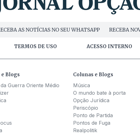
ECEBA AS NOTÍCIAS NO SEU WHATSAPP
RECEBA NOV
TERMOS DE USO
ACESSO INTERNO
 e Blogs
Colunas e Blogs
 da Guerra Oriente Médio
Música
izer
O mundo bate à porta
ica
Opção Jurídica
Periscópio
Ponto de Partida
Pocus
Pontos de Fuga
a
Realpolitik