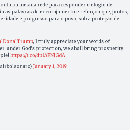
conta na mesma rede para responder o elogio de
a as palavras de encorajamento e reforçou que, juntos,
ridade e progresso para o povo, sob a proteção de
alDonalTrump
, I truly appreciate your words of
, under God’s protection, we shall bring prosperity
ople!
https://t.co/dplAFNJGdA
jairbolsonaro)
January 1, 2019