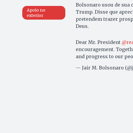
Bolsonaro usou de sua 
Apoio no
Trump. Disse que apreci
exterior
pretendem trazer prospe
Deus.
Dear Mr. President
@re
encouragement. Together
and progress to our pe
— Jair M. Bolsonaro (@