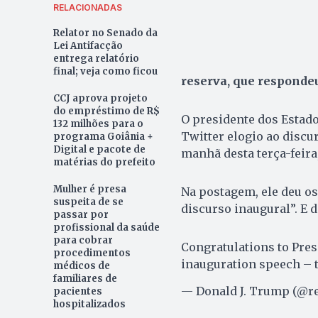
RELACIONADAS
Relator no Senado da
Lei Antifacção
entrega relatório
final; veja como ficou
reserva, que responde
CCJ aprova projeto
do empréstimo de R$
O presidente dos Estad
132 milhões para o
Twitter elogio ao discu
programa Goiânia +
Digital e pacote de
manhã desta terça-feira, 
matérias do prefeito
Mulher é presa
Na postagem, ele deu os
suspeita de se
discurso inaugural”. E d
passar por
profissional da saúde
para cobrar
Congratulations to Pre
procedimentos
inauguration speech – th
médicos de
familiares de
— Donald J. Trump (@
pacientes
hospitalizados