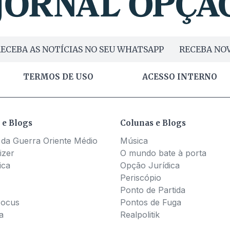
ECEBA AS NOTÍCIAS NO SEU WHATSAPP
RECEBA NOV
TERMOS DE USO
ACESSO INTERNO
 e Blogs
Colunas e Blogs
 da Guerra Oriente Médio
Música
izer
O mundo bate à porta
ica
Opção Jurídica
Periscópio
Ponto de Partida
Pocus
Pontos de Fuga
a
Realpolitik