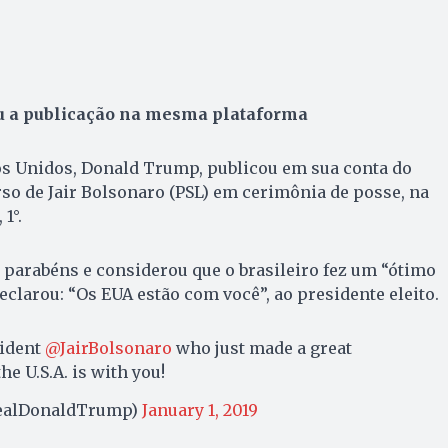
u a publicação na mesma plataforma
os Unidos, Donald Trump, publicou em sua conta do
rso de Jair Bolsonaro (PSL) em cerimônia de posse, na
1°.
 parabéns e considerou que o brasileiro fez um “ótimo
eclarou: “Os EUA estão com você”, ao presidente eleito.
sident
@JairBolsonaro
who just made a great
e U.S.A. is with you!
realDonaldTrump)
January 1, 2019