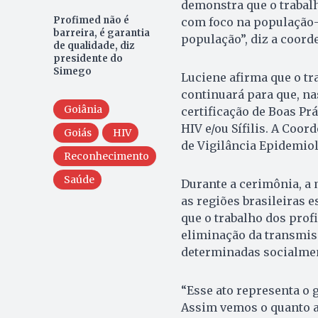
demonstra que o trabalh
Profimed não é
com foco na população-a
barreira, é garantia
população”, diz a coorde
de qualidade, diz
presidente do
Simego
Luciene afirma que o tr
continuará para que, n
Goiânia
certificação de Boas Pr
HIV e/ou Sífilis. A Coor
Goiás
HIV
de Vigilância Epidemio
Reconhecimento
Saúde
Durante a cerimônia, a 
as regiões brasileiras e
que o trabalho dos prof
eliminação da transmiss
determinadas socialme
“Esse ato representa o 
Assim vemos o quanto a 