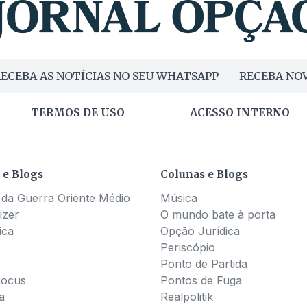
ECEBA AS NOTÍCIAS NO SEU WHATSAPP
RECEBA NOV
TERMOS DE USO
ACESSO INTERNO
 e Blogs
Colunas e Blogs
 da Guerra Oriente Médio
Música
izer
O mundo bate à porta
ica
Opção Jurídica
Periscópio
Ponto de Partida
Pocus
Pontos de Fuga
a
Realpolitik