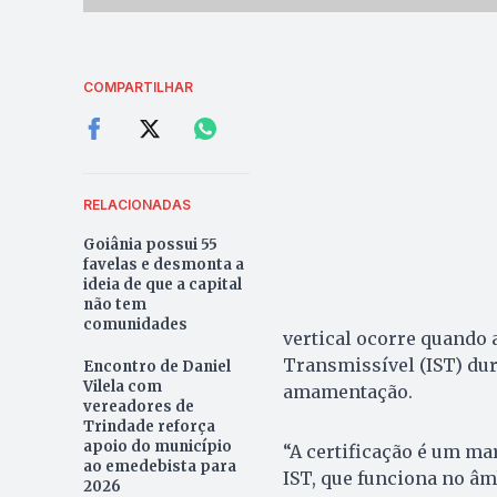
COMPARTILHAR
RELACIONADAS
Goiânia possui 55
favelas e desmonta a
ideia de que a capital
não tem
comunidades
vertical ocorre quando 
Transmissível (IST) dur
Encontro de Daniel
Vilela com
amamentação.
vereadores de
Trindade reforça
apoio do município
“A certificação é um ma
ao emedebista para
IST, que funciona no âm
2026