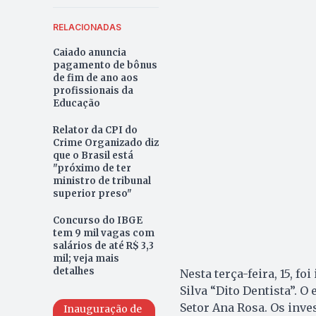
RELACIONADAS
Caiado anuncia
pagamento de bônus
de fim de ano aos
profissionais da
Educação
Relator da CPI do
Crime Organizado diz
que o Brasil está
"próximo de ter
ministro de tribunal
superior preso"
Concurso do IBGE
tem 9 mil vagas com
salários de até R$ 3,3
mil; veja mais
detalhes
Nesta terça-feira, 15, f
Silva “Dito Dentista”. O
Setor Ana Rosa. Os inv
Inauguração de