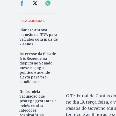
RELACIONADAS
Câmara aprova
isenção de IPVA para
veículos com mais de
20 anos
Interesse da filha de
Iris Rezende na
disputa ao Senado
mexe no jogo
político e acende
alerta para pré-
candidatos
Goiás inicia
O Tribunal de Contas d
vacinação que
protege gestantes e
no dia 19, terça-feira, 
bebês contra
Passos do Governo Munic
infecções
técnico é às 8 horas e 
respiratórias