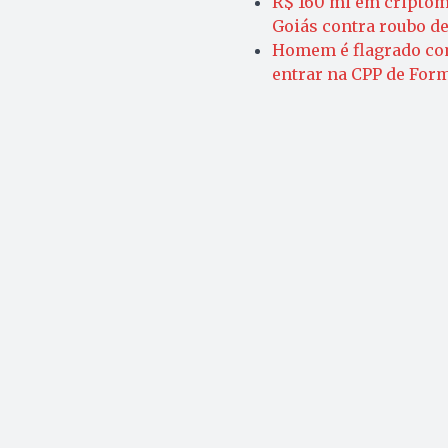
R$ 160 mi em criptom
Goiás contra roubo d
Homem é flagrado co
entrar na CPP de For