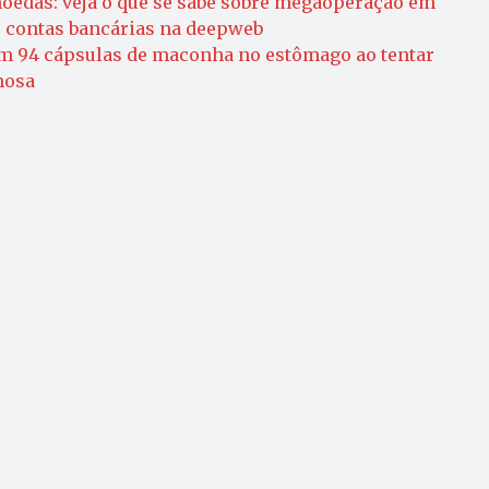
oedas: veja o que se sabe sobre megaoperação em
e contas bancárias na deepweb
m 94 cápsulas de maconha no estômago ao tentar
mosa