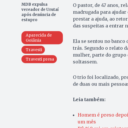
MDB expulsa
O pastor, de 47 anos, re
vereador de Urutaí
madrugada para ajudar 
após denúncia de
prestar a ajuda, ao reto
estupro
das suspeitas a entrar n
Aparecida de
Goiânia
Ela se sentou no banco 
trás. Segundo o relato d
Travesti
mulher, parte do grupo 
Travesti presa
soltassem.
O trio foi localizado, p
de duas ou mais pessoas
Leia também:
Homem é preso depois
um mês