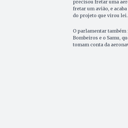
precisou fretar uma ae
fretar um avião, e acab
do projeto que virou lei.
O parlamentar também r
Bombeiros e o Samu, que
tomam conta da aeronave