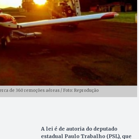
erca de 360 remoções aéreas / Foto: Reprodução
A lei é de autoria do deputado
estadual Paulo Trabalho (PSL), que