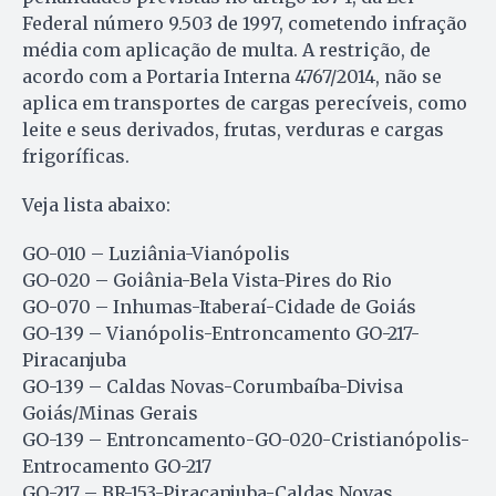
Federal número 9.503 de 1997, cometendo infração
média com aplicação de multa. A restrição, de
acordo com a Portaria Interna 4767/2014, não se
aplica em transportes de cargas perecíveis, como
leite e seus derivados, frutas, verduras e cargas
frigoríficas.
Veja lista abaixo:
GO-010 – Luziânia-Vianópolis
GO-020 – Goiânia-Bela Vista-Pires do Rio
GO-070 – Inhumas-Itaberaí-Cidade de Goiás
GO-139 – Vianópolis-Entroncamento GO-217-
Piracanjuba
GO-139 – Caldas Novas-Corumbaíba-Divisa
Goiás/Minas Gerais
GO-139 – Entroncamento-GO-020-Cristianópolis-
Entrocamento GO-217
GO-217 – BR-153-Piracanjuba-Caldas Novas