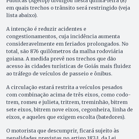
Públicas (Agetop) divulgou nesta quinta-feira (8)
em quais trechos o trânsito será restringido (veja
lista abaixo).
A intenção é reduzir acidentes e
congestionamentos, cuja incidência aumenta
consideravelmente em feriados prolongados. No
total, são 876 quilômetros da malha rodoviária
goiana. A medida prevê nos trechos que dão
acesso às cidades turísticas de Goiás mais fluidez
ao tráfego de veículos de passeio e ônibus.
A circulação estará restrita a veículos pesados
com combinação acima de três eixos, como codo-
trem, romeu e julieta, tritrem, treminhão, bitrem
sete eixos, bitrem nove eixos, cegonheira, linha de
eixos, e aqueles que exigem escolta (batedores).
O motorista que descumprir, ficará sujeito às
penalidades previstas no artigo 187-1, da Lei