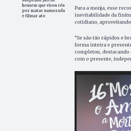
suspende júri de
homem que virou réu
Para a monja, esse rec
por matar namorada
inevitabilidade da fini
e filmar ato
cotidiano, aproveitando
“Se são tão rápidos e b
forma inteira e presente
completou, destacando 
com o presente, indepe