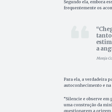
Segundo ela, embora es
frequentemente os acomp
Cheg
tanto
estim
a ang
Monja Coe
Para ela, a verdadeira 
autoconhecimento e na 
“Silencie e observe em 
uma construção da minh
questionarem a origem 