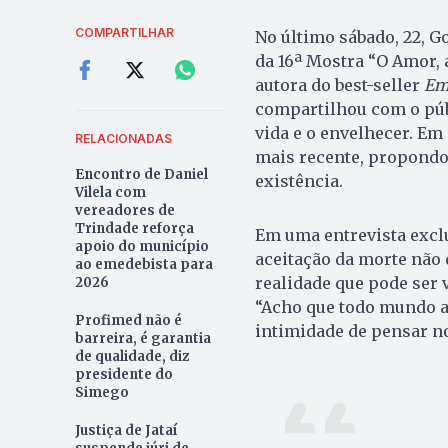
COMPARTILHAR
No último sábado, 22, G
da 16ª Mostra “O Amor, 
autora do best-seller
Em
compartilhou com o púb
vida e o envelhecer. Em
RELACIONADAS
mais recente, propondo 
Encontro de Daniel
existência.
Vilela com
vereadores de
Trindade reforça
Em uma entrevista excl
apoio do município
aceitação da morte não
ao emedebista para
realidade que pode ser v
2026
“Acho que todo mundo ac
Profimed não é
intimidade de pensar no
barreira, é garantia
de qualidade, diz
presidente do
Simego
Justiça de Jataí