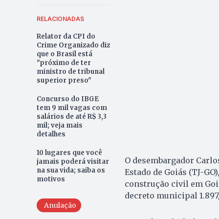
RELACIONADAS
Relator da CPI do
Crime Organizado diz
que o Brasil está
"próximo de ter
ministro de tribunal
superior preso"
Concurso do IBGE
tem 9 mil vagas com
salários de até R$ 3,3
mil; veja mais
detalhes
10 lugares que você
O desembargador Carlos 
jamais poderá visitar
na sua vida; saiba os
Estado de Goiás (TJ-GO)
motivos
construção civil em Goi
decreto municipal 1.897
Anulação