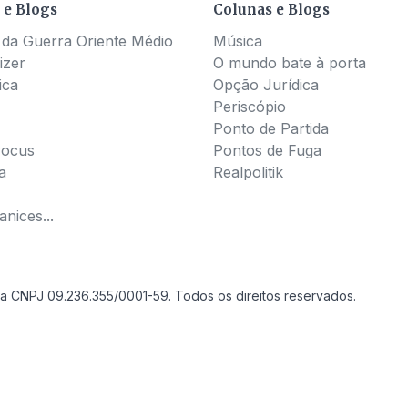
 e Blogs
Colunas e Blogs
 da Guerra Oriente Médio
Música
izer
O mundo bate à porta
ica
Opção Jurídica
Periscópio
Ponto de Partida
Pocus
Pontos de Fuga
a
Realpolitik
nices...
a CNPJ 09.236.355/0001-59. Todos os direitos reservados.