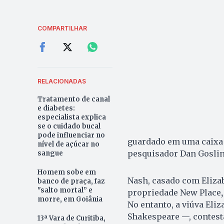
COMPARTILHAR
RELACIONADAS
Tratamento de canal
e diabetes:
especialista explica
se o cuidado bucal
pode influenciar no
guardado em uma caixa s
nível de açúcar no
pesquisador Dan Goslin
sangue
Homem sobe em
Nash, casado com Elizab
banco de praça, faz
"salto mortal” e
propriedade New Place
morre, em Goiânia
No entanto, a viúva Eliz
Shakespeare —, contesta
13ª Vara de Curitiba,