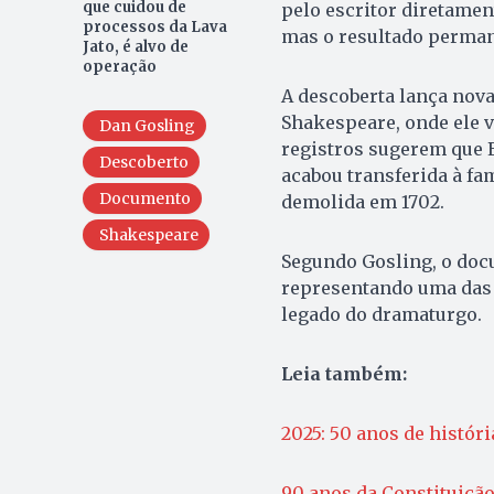
que cuidou de
pelo escritor diretament
processos da Lava
mas o resultado perman
Jato, é alvo de
operação
A descoberta lança nova 
Shakespeare, onde ele v
Dan Gosling
registros sugerem que 
Descoberto
acabou transferida à fam
Documento
demolida em 1702.
Shakespeare
Segundo Gosling, o docu
representando uma das 
legado do dramaturgo.
Leia também:
2025: 50 anos de histór
90 anos da Constituição