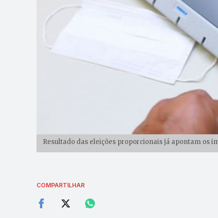
Resultado das eleições proporcionais já apontam os i
COMPARTILHAR