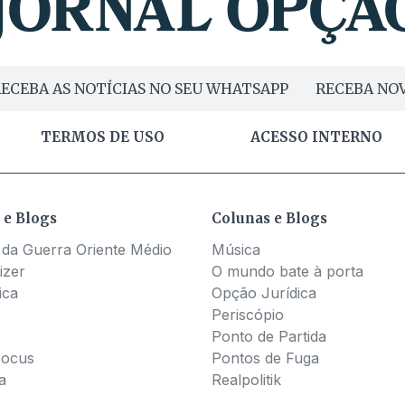
ECEBA AS NOTÍCIAS NO SEU WHATSAPP
RECEBA NOV
TERMOS DE USO
ACESSO INTERNO
 e Blogs
Colunas e Blogs
 da Guerra Oriente Médio
Música
izer
O mundo bate à porta
ica
Opção Jurídica
Periscópio
Ponto de Partida
Pocus
Pontos de Fuga
a
Realpolitik