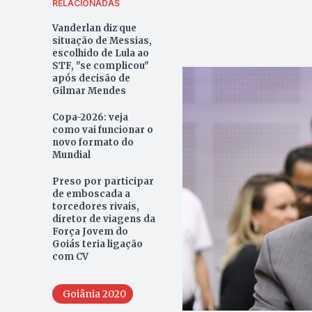
RELACIONADAS
Vanderlan diz que
situação de Messias,
escolhido de Lula ao
STF, "se complicou"
após decisão de
Gilmar Mendes
Copa-2026: veja
como vai funcionar o
novo formato do
Mundial
Preso por participar
de emboscada a
torcedores rivais,
diretor de viagens da
Força Jovem do
Goiás teria ligação
com CV
Goiânia 2020