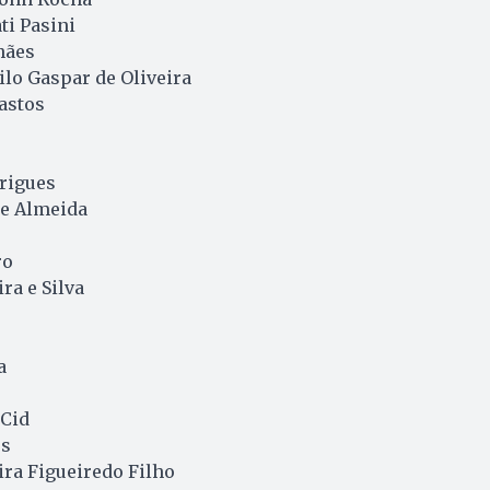
ti Pasini
hães
lo Gaspar de Oliveira
astos
rigues
e Almeida
ro
ra e Silva
a
 Cid
es
ira Figueiredo Filho