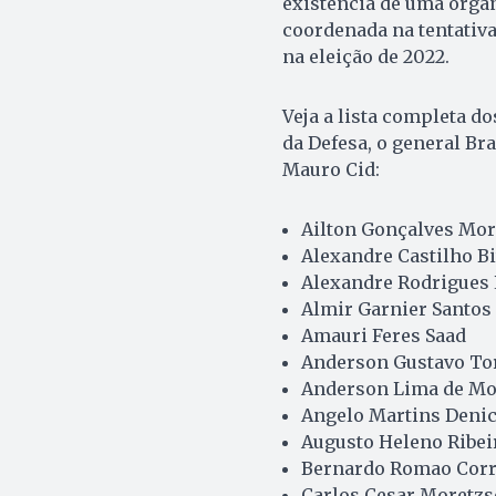
existência de uma orga
coordenada na tentativ
na eleição de 2022.
Veja a lista completa do
da Defesa, o general Bra
Mauro Cid:
Ailton Gonçalves Mor
Alexandre Castilho Bi
Alexandre Rodrigue
Almir Garnier Santos
Amauri Feres Saad
Anderson Gustavo To
Anderson Lima de Mo
Angelo Martins Denic
Augusto Heleno Ribei
Bernardo Romao Corr
Carlos Cesar Moretz