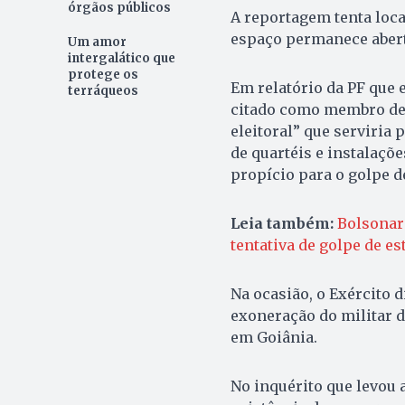
órgãos públicos
A reportagem tenta loca
espaço permanece abert
Um amor
intergalático que
protege os
Em relatório da PF que 
terráqueos
citado como membro de 
eleitoral” que serviria
de quartéis e instalaçõ
propício para o golpe de
Leia também:
Bolsonaro
tentativa de golpe de es
Na ocasião, o Exército d
exoneração do militar 
em Goiânia.
No inquérito que levou a