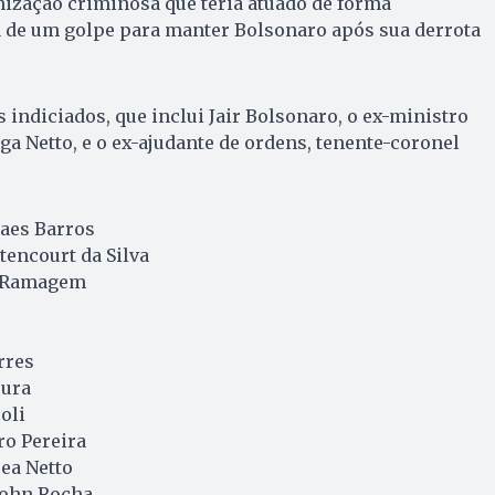
nização criminosa que teria atuado de forma
a de um golpe para manter Bolsonaro após sua derrota
s indiciados, que inclui Jair Bolsonaro, o ex-ministro
ga Netto, e o ex-ajudante de ordens, tenente-coronel
aes Barros
tencourt da Silva
s Ramagem
rres
ura
oli
ro Pereira
ea Netto
sohn Rocha