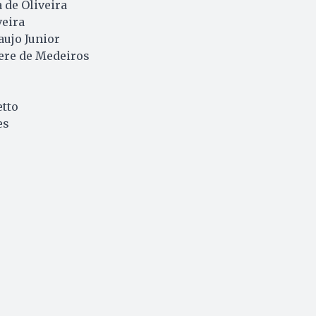
 de Oliveira
veira
aujo Junior
iere de Medeiros
etto
es