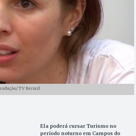
produção/ TV Record
Ela poderá cursar Turismo no
período noturno em Campos do