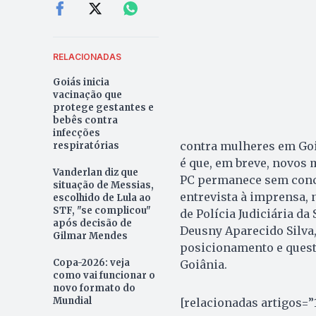
RELACIONADAS
Goiás inicia
vacinação que
protege gestantes e
bebês contra
infecções
contra mulheres em Goi
respiratórias
é que, em breve, novos 
Vanderlan diz que
PC permanece sem conce
situação de Messias,
entrevista à imprensa, n
escolhido de Lula ao
STF, "se complicou"
de Polícia Judiciária da
após decisão de
Deusny Aparecido Silva,
Gilmar Mendes
posicionamento e questi
Copa-2026: veja
Goiânia.
como vai funcionar o
novo formato do
Mundial
[relacionadas artigos=”