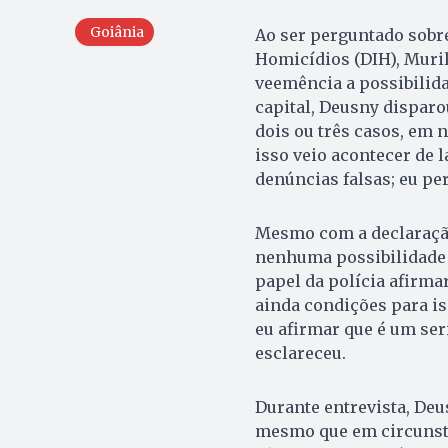
Goiânia
Ao ser perguntado sobre
Homicídios (DIH), Muri
veemência a possibilida
capital, Deusny dispar
dois ou três casos, em 
isso veio acontecer de l
denúncias falsas; eu pe
Mesmo com a declaração,
nenhuma possibilidade f
papel da polícia afirma
ainda condições para iss
eu afirmar que é um seri
esclareceu.
Durante entrevista, De
mesmo que em circunstâ