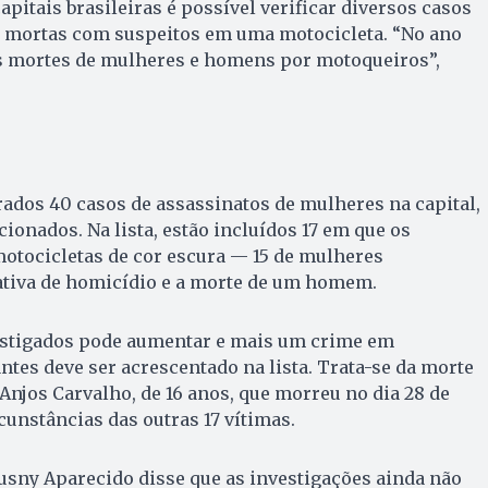
pitais brasileiras é possível verificar diversos casos
 mortas com suspeitos em uma motocicleta. “No ano
s mortes de mulheres e homens por motoqueiros”,
rados 40 casos de assassinatos de mulheres na capital,
ionados. Na lista, estão incluídos 17 em que os
otocicletas de cor escura — 15 de mulheres
ativa de homicídio e a morte de um homem.
estigados pode aumentar e mais um crime em
tes deve ser acrescentado na lista. Trata-se da morte
 Anjos Carvalho, de 16 anos, que morreu no dia 28 de
unstâncias das outras 17 vítimas.
usny Aparecido disse que as investigações ainda não