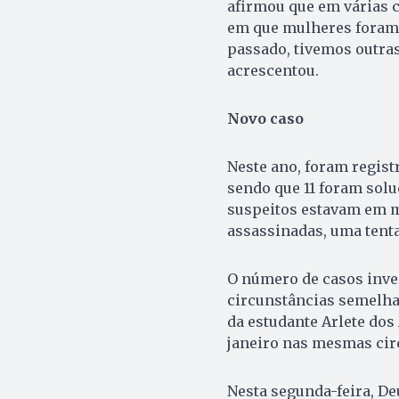
afirmou que em várias ca
em que mulheres foram
passado, tivemos outra
acrescentou.
Novo caso
Neste ano, foram regist
sendo que 11 foram soluc
suspeitos estavam em m
assassinadas, uma tent
O número de casos inv
circunstâncias semelhan
da estudante Arlete dos
janeiro nas mesmas circ
Nesta segunda-feira, De