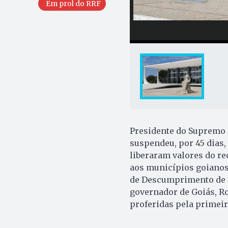
Em prol do RRF
Presidente do Supremo T
suspendeu, por 45 dias,
liberaram valores do re
aos municípios goianos
de Descumprimento de P
governador de Goiás, Ro
proferidas pela primeira