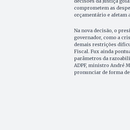
decisões da Justiça goi
comprometem as despes
orçamentário e afetam 
Na nova decisão, o pres
governador, como a cris
demais restrições dific
Fiscal. Fux ainda pontu
parâmetros da razoabili
ADPF, ministro André M
pronunciar de forma def