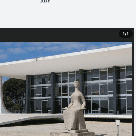
RRF
1
/1