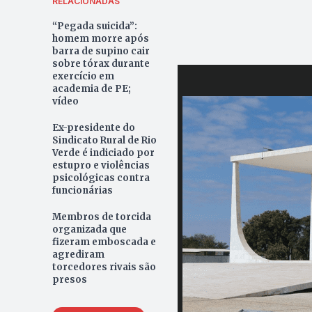
RELACIONADAS
“Pegada suicida”:
homem morre após
barra de supino cair
sobre tórax durante
exercício em
academia de PE;
vídeo
Ex-presidente do
Sindicato Rural de Rio
Verde é indiciado por
estupro e violências
psicológicas contra
funcionárias
Membros de torcida
organizada que
fizeram emboscada e
agrediram
torcedores rivais são
presos